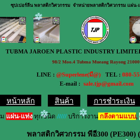
ซุปเปอร์ลีน พลาสติกวิศวกรรม จำหน่ายพลาสติกวิศวกรรม แผ่น-แ
TUBMA JAROEN PLASTIC INDUSTRY LIMITE
98/2 Moo.4 Tubma Mueang Rayong 21000
LINE :
@Superlene(มี@)
TEL :
080-55
E-mail :
sale.tjp@gmail.com
หน้าหลัก
สินค้า
การชำระเงิน
แผ่น-แท่ง
ทุกชนิด
/////
บริการงาน
กลึงตามแบบ
,
งา
พลาสติกวิศวกรรม พีอี300 (PE300)