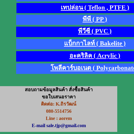
เทปล่อน ( Teflon , PTFE )
พีพี ( PP )
พีวีซี ( PVC )
แบ็กกาไลท์ ( Bakelite )
อะคริลิค ( Acrylic )
โพลีคาร์บอเนต ( Polycarbonate
สอบถามข้อมูลสินค้า สั่งซื้อสินค้า
ขอใบเสนอราคา
ติดต่อ: K.ถิรวัฒน์
080-5514756
Line : aorem
E-mail sale.tjp@gmail.com