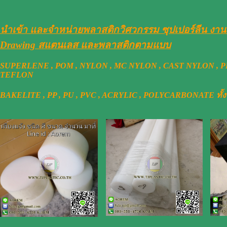
นำเข้า และจำหน่ายพลาสติกวิศวกรรม ซุปเปอร์ลีน งา
Drawing สแตนเลส และพลาสติกตามแบบ
SUPERLENE , POM , NYLON , MC NYLON , CAST NYLON , PE 3
TEFLON
BAKELITE , PP , PU , PVC , ACRYLIC , POLYCARBONATE ทั้