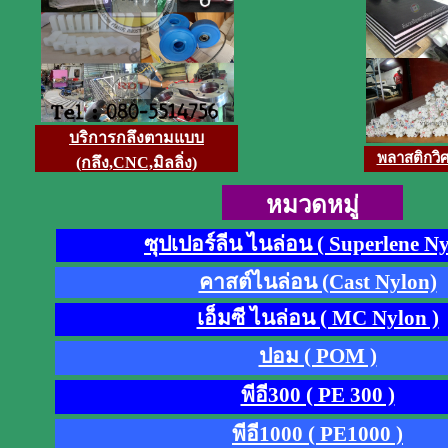
บริการกลึงตามแบบ
พลาสติกวิ
(กลึง,CNC,มิลลิ่ง)
หมวดหมู่
ซุปเปอร์ลีน ไนล่อน ( Superlene Ny
คาสต์ไนล่อน (Cast Nylon)
เอ็มซี ไนล่อน ( MC Nylon )
ปอม ( POM )
พีอี300 ( PE 300 )
พีอี1000 ( PE1000 )