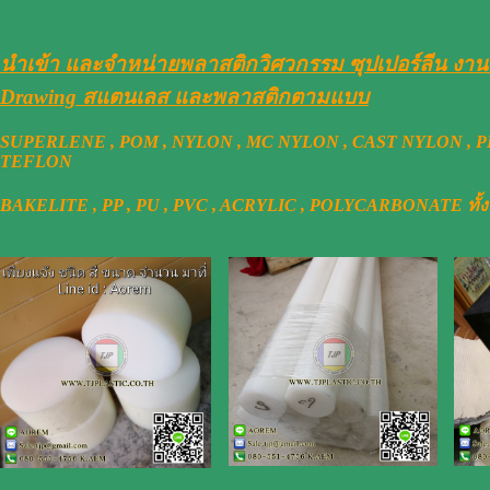
นำเข้า และจำหน่ายพลาสติกวิศวกรรม ซุปเปอร์ลีน งา
Drawing สแตนเลส และพลาสติกตามแบบ
SUPERLENE , POM , NYLON , MC NYLON , CAST NYLON , PE 3
TEFLON
BAKELITE , PP , PU , PVC , ACRYLIC , POLYCARBONATE ทั้