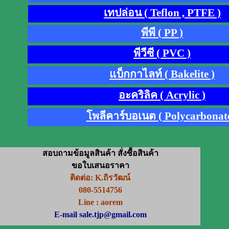
เทปล่อน ( Teflon , PTFE )
พีพี ( PP )
พีวีซี ( PVC )
แบ็กกาไลท์ ( Bakelite )
อะคริลิค ( Acrylic )
โพลีคาร์บอเนต ( Polycarbonate
สอบถามข้อมูลสินค้า สั่งซื้อสินค้า
ขอใบเสนอราคา
ติดต่อ: K.ถิรวัฒน์
080-5514756
Line : aorem
E-mail sale.tjp@gmail.com